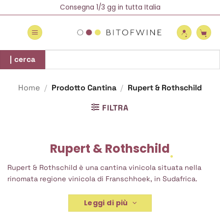
Salta
Spedizione Gratuita oltre 69 €
Consegna 1/3 gg in tutta Italia
Newsletter = 5% di Sconto!
ai
contenuti
Cerca:
| cerca
Home
/
Prodotto Cantina
/
Rupert & Rothschild
FILTRA
Rupert & Rothschild
Rupert & Rothschild è una cantina vinicola situata nella
rinomata regione vinicola di Franschhoek, in Sudafrica.
Leggi di più