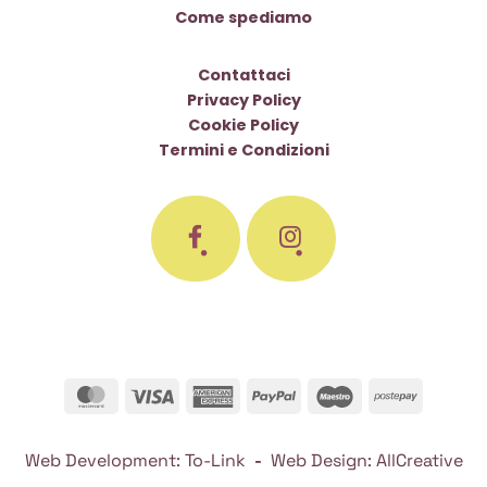
Come spediamo
Contattaci
Privacy Policy
Cookie Policy
Termini e Condizioni
MasterCard
Visa
American
PayPal
Maestro
Postepa
Express
Web Development:
To-Link
-
Web Design:
AllCreative