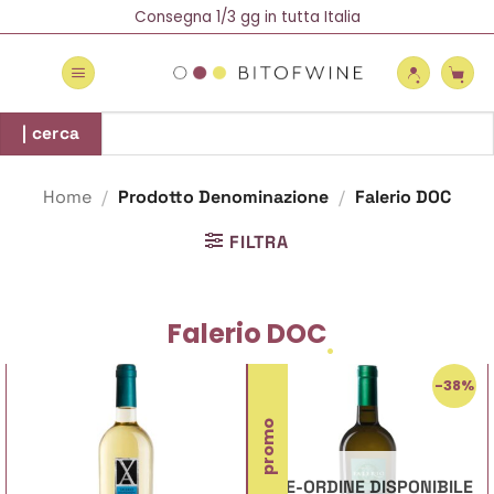
Salta
Spedizione Gratuita oltre 69 €
Consegna 1/3 gg in tutta Italia
Newsletter = 5% di Sconto!
ai
contenuti
Cerca:
| cerca
Home
/
Prodotto Denominazione
/
Falerio DOC
FILTRA
Falerio DOC
-38%
promo
PRE-ORDINE DISPONIBILE