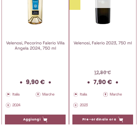
Velenosi, Pecorino Falerio Villa
Velenosi, Falerio 2023, 750 ml
Angela 2024, 750 ml
12,80
€
Il
Il
9,90
€
7,90
€
prezzo
prez
originale
attu
Italia
Marche
Italia
Marche
era:
è:
2024
2023
12,80 €.
7,90 
Aggiungi
Pre-ordinalo ora