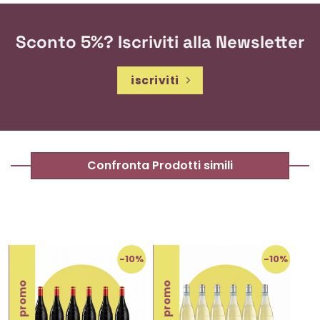
Sconto 5%? Iscriviti alla Newsletter
iscriviti
Confronta Prodotti simili
%
-10%
-10%
promo
promo