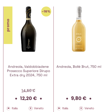
-16%
promo
Andreola, Valdobbiadene
Andreola, Bollé Brut, 750 ml
Prosecco Superiore Dirupo
Extra dry 2024, 750 ml
14,50
€
Il
Il
12,20
€
9,80
€
prezzo
prezzo
originale
attuale
Italia
Veneto
Italia
Veneto