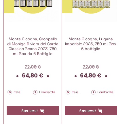
Monte Cicogna, Groppello
Monte Cicogna, Lugana
di Moniga Riviera del Garda
Imperiale 2025, 750 ml-Box
Classico Beana 2023, 750
6 bottiglie
ml-Box da 6 Bottiglie
72,00
€
72,00
€
Il
Il
Il
Il
64,80
€
64,80
€
rezzo
prezzo
prezzo
prezzo
prezz
ttuale
originale
attuale
originale
attua
era:
è:
era:
è:
Italia
Lombardia
Italia
Lombardia
0,39 €.
72,00 €.
64,80 €.
72,00 €.
64,80
Aggiungi
Aggiungi