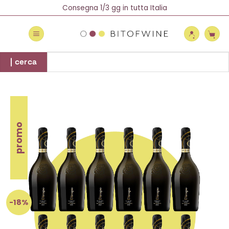
Salta
Spedizione Gratuita oltre 69 €
Consegna 1/3 gg in tutta Italia
Newsletter = 5% di Sconto!
ai
contenuti
Cerca:
| cerca
promo
-18%