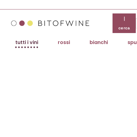
Salta
ai
contenuti
|
cerca
tutti i vini
rossi
bianchi
spu