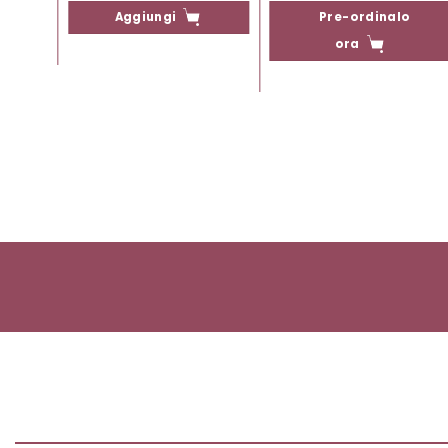
o
Aggiungi
Pre-ordinalo
ora