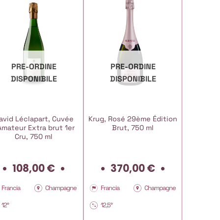
PRE-ORDINE
PRE-ORDINE
PR
DISPONIBILE
DISPONIBILE
DI
avid Léclapart, Cuvée
Krug, Rosé 29ème Édition
Krug,
Amateur Extra brut 1er
Brut, 750 ml
173ème É
Cru, 750 ml
108,00
€
370,00
€
2
Francia
Champagne
Francia
Champagne
Francia
12°
12,5°
12,5°