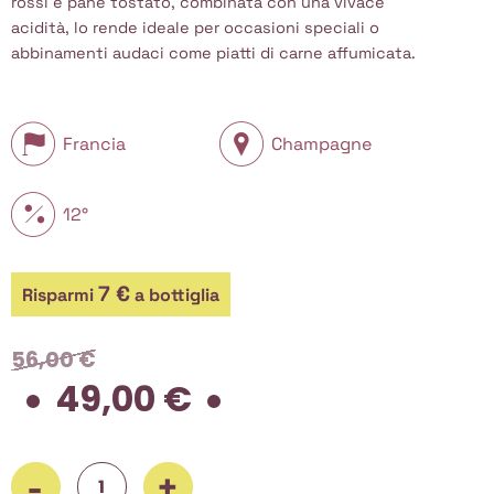
rossi e pane tostato, combinata con una vivace
acidità, lo rende ideale per occasioni speciali o
abbinamenti audaci come piatti di carne affumicata.
Francia
Champagne
12°
7 €
Risparmi
a bottiglia
56,00
€
49,00
€
Il
Il
prezzo
prezzo
originale
attuale
era:
è:
56,00 €.
49,00 €.
Brice, Blanc de Noirs Extra brut Grand Cru, 750 ml quantità