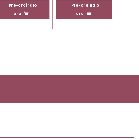
Pre-ordinalo
Pre-ordinalo
Pr
ora
ora