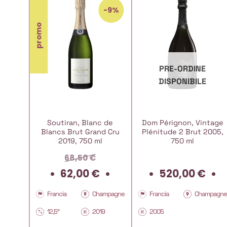
-9%
promo
E
PRE-ORDINE
E
DISPONIBILE
Mesnil
Soutiran, Blanc de
Dom Pérignon, Vintage
t Grand
Blancs Brut Grand Cru
Plénitude 2 Brut 2005,
ml
2019, 750 ml
750 ml
68,50
€
Il
Il
62,00
€
520,00
€
prezzo
prezzo
originale
attuale
ampagne
Francia
Champagne
Francia
Champagne
era:
è:
5
12,5°
2019
2005
68,50 €.
62,00 €.