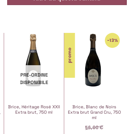
-13%
promo
PRE-ORDINE
DISPONIBILE
Brice, Héritage Rosé XXII
Brice, Blanc de Noirs
,
Extra brut, 750 ml
Extra brut Grand Cru, 750
ml
56,00
€