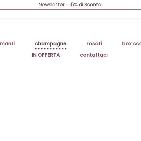
Newsletter = 5% di Sconto!
Spedizione Gratuita oltre 69 €
Consegna 1/3 gg in tutta Italia
Cerca:
manti
champagne
rosati
box sc
IN OFFERTA
contattaci