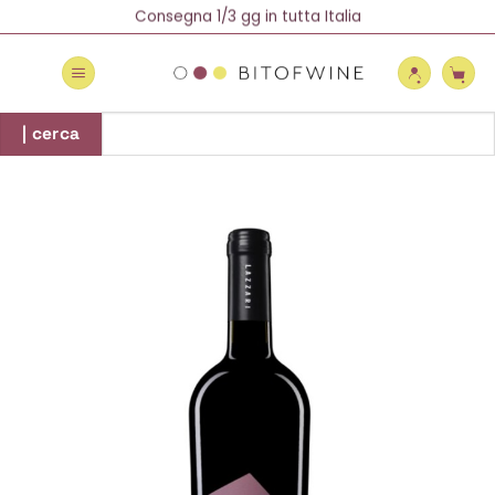
Salta
Spedizione Gratuita oltre 69 €
Consegna 1/3 gg in tutta Italia
Newsletter = 5% di Sconto!
ai
contenuti
Cerca:
| cerca