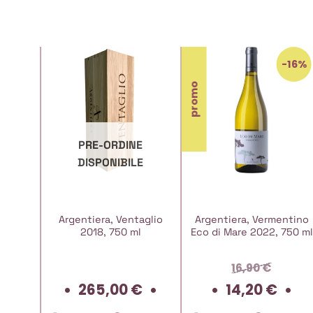
-16%
promo
PRE-ORDINE
DISPONIBILE
Argentiera, Ventaglio
Argentiera, Vermentino
2018, 750 ml
Eco di Mare 2022, 750 ml
16,90
€
Il
Il
265,00
€
14,20
€
prezzo
p