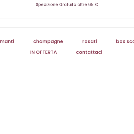
Newsletter = 5% di Sconto!
Spedizione Gratuita oltre 69 €
Consegna 1/3 gg in tutta Italia
Cerca:
manti
champagne
rosati
box sc
IN OFFERTA
contattaci