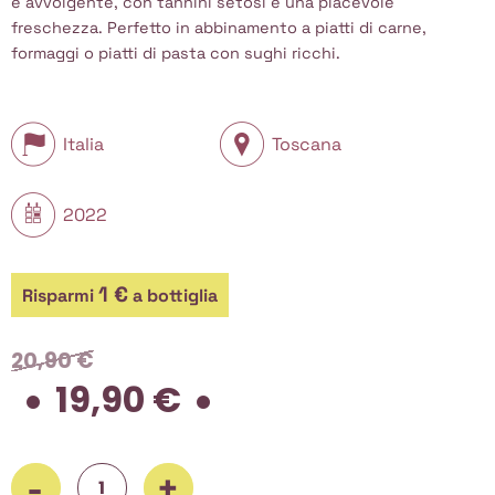
e avvolgente, con tannini setosi e una piacevole
freschezza. Perfetto in abbinamento a piatti di carne,
formaggi o piatti di pasta con sughi ricchi.
Italia
Toscana
2022
1 €
Risparmi
a bottiglia
20,90
€
19,90
€
Il
Il
prezzo
prezzo
originale
attuale
era:
è:
20,90 €.
19,90 €.
Argentiera, Bolgheri Poggio ai Ginepri Rosso 2022, 750 ml qua