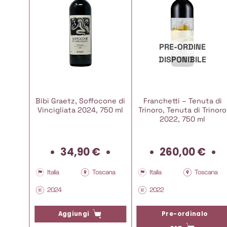
PRE-ORDINE
DISPONIBILE
llo di
Bibi Graetz, Soffocone di
Franchetti – Tenuta di
erva
Vincigliata 2024, 750 ml
Trinoro, Tenuta di Trinoro
9, 750
2022, 750 ml
Il
34,90
€
260,00
€
prezzo
attuale
cana
Italia
Toscana
Italia
Toscana
è:
2024
2022
36,00 €.
Aggiungi
Pre-ordinalo