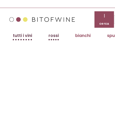
Salta
ai
contenuti
|
cerca
tutti i vini
rossi
bianchi
spu