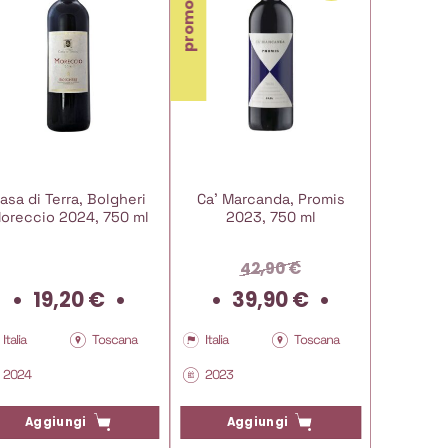
promo
asa di Terra, Bolgheri
Ca’ Marcanda, Promis
Tenuta
oreccio 2024, 750 ml
2023, 750 ml
Nobile d
Simposi
42,90
€
Il
Il
19,20
€
39,90
€
3
prezzo
prezzo
originale
attuale
Italia
Toscana
Italia
Toscana
Italia
era:
è:
2024
2023
2020
42,90 €.
39,90 €.
Aggiungi
Aggiungi
Ag