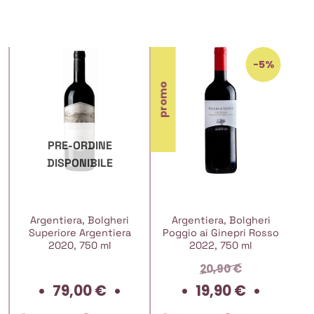
-5%
promo
PRE-ORDINE
DISPONIBILE
Argentiera, Bolgheri
Argentiera, Bolgheri
Superiore Argentiera
Poggio ai Ginepri Rosso
2020, 750 ml
2022, 750 ml
20,90
€
Il
Il
79,00
€
19,90
€
rezzo
prezzo
prezz