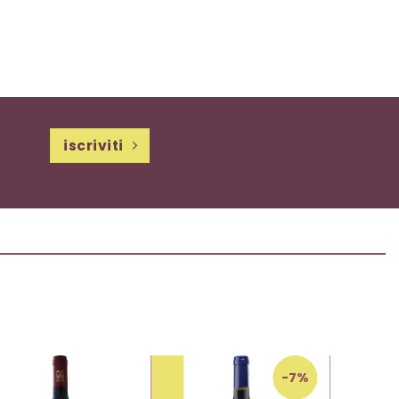
iscriviti
-7%