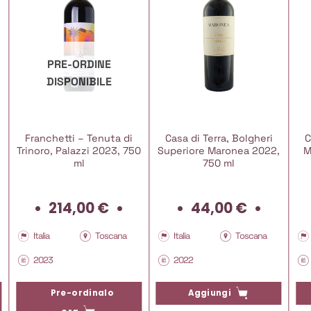
PRE-ORDINE
DISPONIBILE
Franchetti – Tenuta di
Casa di Terra, Bolgheri
C
Trinoro, Palazzi 2023, 750
Superiore Maronea 2022,
M
ml
750 ml
214,00
€
44,00
€
Italia
Toscana
Italia
Toscana
2023
2022
Pre-ordinalo
Aggiungi