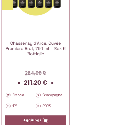
Chassenay d’Arce, Cuvée
Première Brut, 750 ml – Box 6
Bottiglie
264,00
€
Il
Il
211,20
€
prezzo
prezzo
originale
attuale
Francia
Champagne
era:
è:
12°
2023
264,00 €.
211,20 €.
Aggiungi