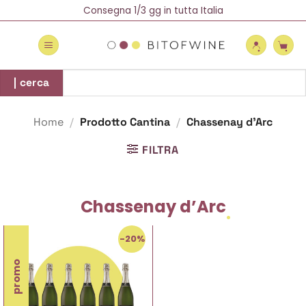
Salta
Spedizione Gratuita oltre 69 €
Consegna 1/3 gg in tutta Italia
Newsletter = 5% di Sconto!
ai
contenuti
Cerca:
| cerca
Home
/
Prodotto Cantina
/
Chassenay d’Arc
FILTRA
Chassenay d’Arc
-20%
promo