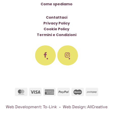
Come spediamo
Contattaci
Privacy Policy
Cookie Policy
Termini e Condizioni
MasterCard
Visa
American
PayPal
Maestro
Postepa
Express
Web Development:
To-Link
-
Web Design:
AllCreative