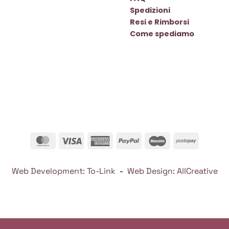
Spedizioni
Resi e Rimborsi
Come spediamo
MasterCard
Visa
American
PayPal
Maestro
Postepa
Express
Web Development:
To-Link
-
Web Design:
AllCreative