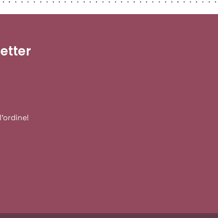
letter
'ordine!