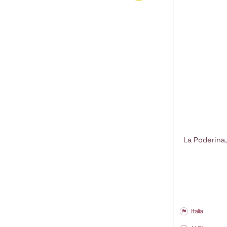
Salumi
(1)
Selvaggina
(1)
In vendita
La Poderina,
Italia