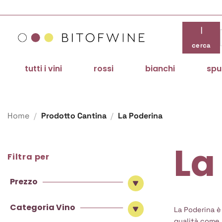
Salta
ai
contenuti
|
cerca
tutti i vini
rossi
bianchi
spu
Home
/
Prodotto Cantina
/
La Poderina
La
Filtra per
Prezzo
Categoria Vino
La Poderina è 
qualità come i