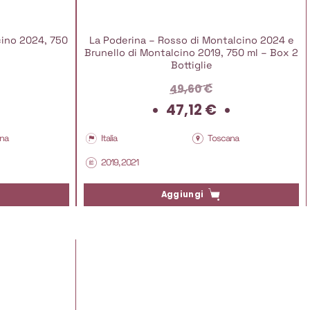
cino 2024, 750
La Poderina – Rosso di Montalcino 2024 e
Brunello di Montalcino 2019, 750 ml – Box 2
Bottiglie
49,60
€
Il
Il
Il
47,12
€
prezzo
prezzo
prezzo
attuale
originale
attuale
na
Italia
Toscana
è:
era:
è:
2019, 2021
10,40 €.
49,60 €.
47,12 €.
Aggiungi