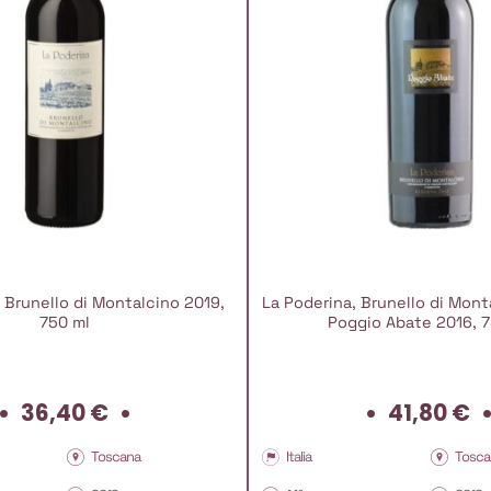
 Brunello di Montalcino 2019,
La Poderina, Brunello di Mont
750 ml
Poggio Abate 2016, 7
36,40
€
41,80
€
Toscana
Italia
Tosca