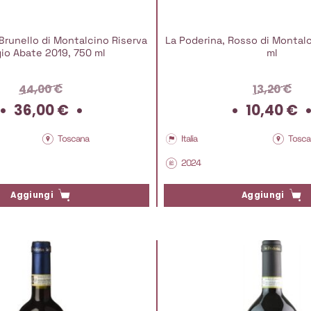
Brunello di Montalcino Riserva
La Poderina, Rosso di Montal
io Abate 2019, 750 ml
ml
44,00
€
13,20
€
Il
Il
36,00
€
10,40
€
prezzo
prezzo
prezzo
riginale
attuale
originale
Toscana
Italia
Tosca
ra:
è:
era:
2024
4,00 €.
36,00 €.
13,20 €.
Aggiungi
Aggiungi