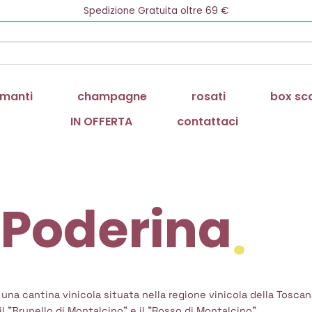
Newsletter = 5% di Sconto!
Spedizione Gratuita oltre 69 €
Consegna 1/3 gg in tutta Italia
Cerca:
manti
champagne
rosati
box sc
IN OFFERTA
contattaci
 Poderina
una cantina vinicola situata nella regione vinicola della Toscana,
l "Brunello di Montalcino" e il "Rosso di Montalcino".