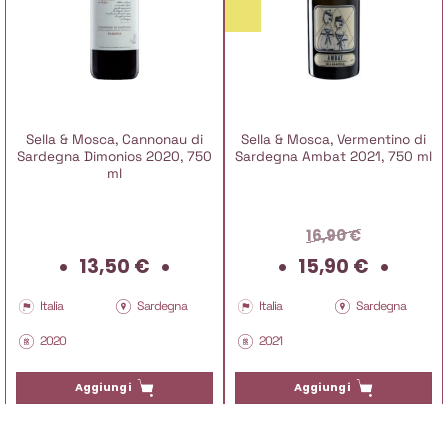
Sella & Mosca, Cannonau di
Sella & Mosca, Vermentino di
Sardegna Dimonios 2020, 750
Sardegna Ambat 2021, 750 ml
ml
16,90
€
Il
Il
13,50
€
15,90
€
prezzo
prez
originale
attu
Italia
Sardegna
Italia
Sardegna
era:
è:
2020
2021
16,90 €.
15,9
Aggiungi
Aggiungi