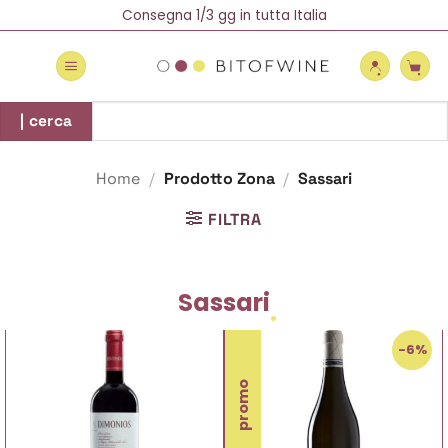
Salta
Spedizione Gratuita oltre 69 €
Consegna 1/3 gg in tutta Italia
Newsletter = 5% di Sconto!
ai
contenuti
Cerca:
| cerca
Home
/
Prodotto Zona
/
Sassari
FILTRA
Sassari
-6%
promo