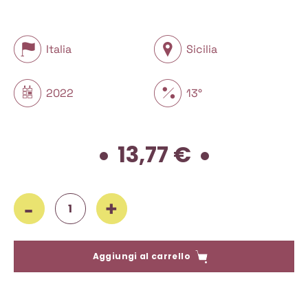
Italia
Sicilia
2022
13°
13,77
€
Le Casematte, Peloro Bianco 2022, 750 ml quantità
Aggiungi al carrello