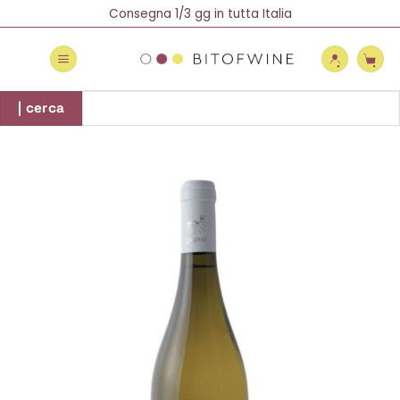
Salta
Spedizione Gratuita oltre 69 €
Consegna 1/3 gg in tutta Italia
Newsletter = 5% di Sconto!
ai
contenuti
Cerca:
| cerca