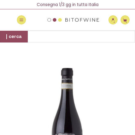
Salta
Spedizione Gratuita oltre 69 €
Consegna 1/3 gg in tutta Italia
Newsletter = 5% di Sconto!
ai
contenuti
Cerca:
| cerca