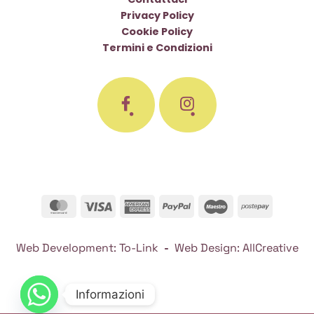
Privacy Policy
Cookie Policy
Termini e Condizioni
MasterCard
Visa
American
PayPal
Maestro
Postepa
Express
Web Development:
To-Link
-
Web Design:
AllCreative
Informazioni