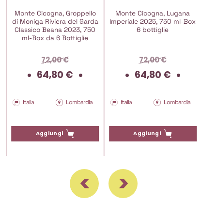
Monte Cicogna, Groppello
Monte Cicogna, Lugana
di Moniga Riviera del Garda
Imperiale 2025, 750 ml-Box
Classico Beana 2023, 750
6 bottiglie
ml-Box da 6 Bottiglie
72,00
€
72,00
€
Il
Il
Il
Il
64,80
€
64,80
€
rezzo
prezzo
prezzo
prezzo
prezz
ttuale
originale
attuale
originale
attua
era:
è:
era:
è:
Italia
Lombardia
Italia
Lombardia
0,39 €.
72,00 €.
64,80 €.
72,00 €.
64,80
Aggiungi
Aggiungi