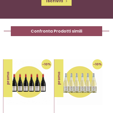
iscriviti
Confronta Prodotti simili
%
-10%
-10%
promo
promo