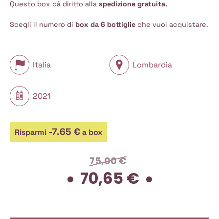
Questo box dà diritto alla
spedizione gratuita.
Scegli il numero di
box da 6 bottiglie
che vuoi acquistare.
Italia
Lombardia
2021
-7.65 €
Risparmi
a box
75,00
€
70,65
€
Il
Il
prezzo
prezzo
originale
attuale
era:
è:
75,00 €.
70,65 €.