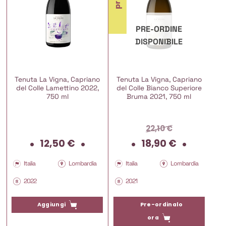
PRE-ORDINE
DISPONIBILE
Tenuta La Vigna, Capriano
Tenuta La Vigna, Capriano
del Colle Lamettino 2022,
del Colle Bianco Superiore
750 ml
Bruma 2021, 750 ml
22,10
€
Il
Il
12,50
€
18,90
€
prezzo
prezz
originale
attua
Italia
Lombardia
Italia
Lombardia
era:
è:
2022
2021
22,10 €.
18,90 
Pre-ordinalo
Aggiungi
ora