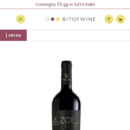
Salta
Spedizione Gratuita oltre 69 €
Consegna 1/3 gg in tutta Italia
Newsletter = 5% di Sconto!
ai
contenuti
Cerca:
| cerca