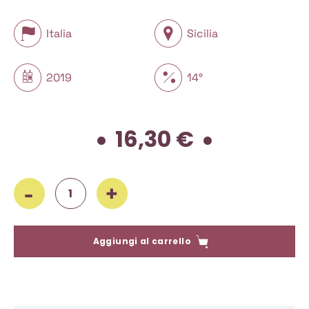
Italia
Sicilia
2019
14°
16,30
€
Vaccaro, Zoe 2019, 750 ml quantità
Aggiungi al carrello