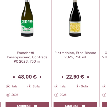
Franchetti –
Pietradolce, Etna Bianco
C
Passopisciaro, Contrada
2025, 750 ml
Vi
PC 2023, 750 ml
48,00
€
22,90
€
Italia
Sicilia
Italia
Sicilia
2023
2025
Aggiungi
Aggiungi