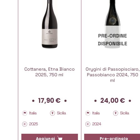
PRE-ORDINE
DISPONIBILE
, Etna
Cottanera, Etna Bianco
Orygini di Passopisciaro,
 750 ml
2025, 750 ml
Passobianco 2024, 750
ml
17,90
€
24,00
€
lia
Italia
Sicilia
Italia
Sicilia
2025
2024
Aggiungi
Pre-ordinalo