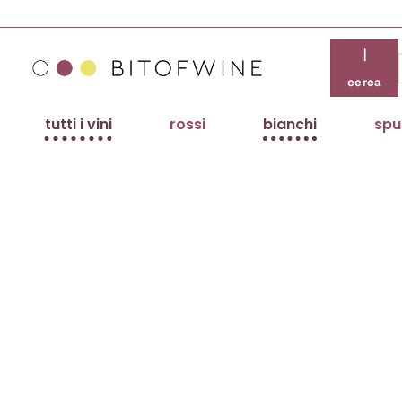
Salta
ai
contenuti
|
cerca
tutti i vini
rossi
bianchi
spu