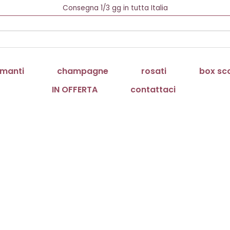
Newsletter = 5% di Sconto!
Spedizione Gratuita oltre 69 €
Consegna 1/3 gg in tutta Italia
Cerca:
manti
champagne
rosati
box sc
IN OFFERTA
contattaci