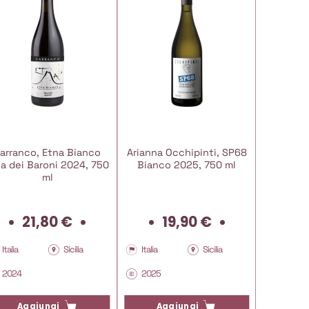
arranco, Etna Bianco
Arianna Occhipinti, SP68
Idda, Si
lla dei Baroni 2024, 750
Bianco 2025, 750 ml
20
ml
21,80
€
19,90
€
3
Italia
Sicilia
Italia
Sicilia
Italia
2024
2025
13,5°
Aggiungi
Aggiungi
Ag