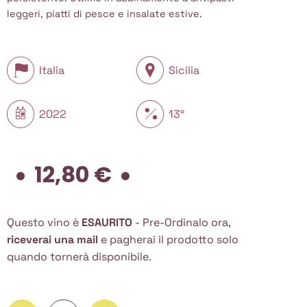
leggeri, piatti di pesce e insalate estive.
Italia
Sicilia
2022
13°
12,80
€
Questo vino è
ESAURITO
- Pre-Ordinalo ora,
riceverai una mail
e pagherai il prodotto solo
quando tornerà disponibile.
Cusumano, Angimbé 2022, 750 ml quantità