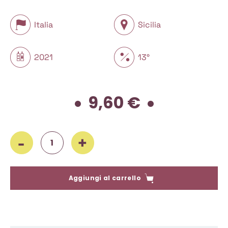
Italia
Sicilia
2021
13°
9,60
€
Cusumano, Syrah 2021, 750 ml quantità
Aggiungi al carrello