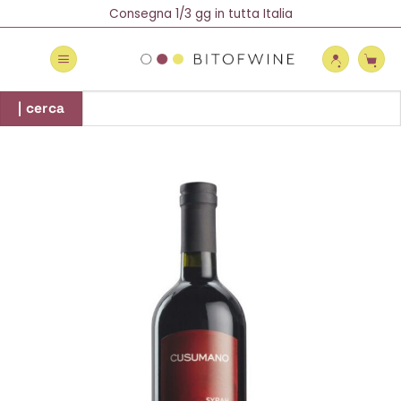
Salta
Spedizione Gratuita oltre 69 €
Consegna 1/3 gg in tutta Italia
Newsletter = 5% di Sconto!
ai
contenuti
Cerca:
| cerca