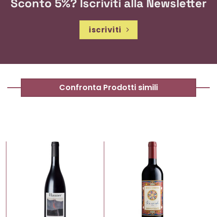
Sconto 5%? Iscriviti alla Newsletter
iscriviti
Confronta Prodotti simili