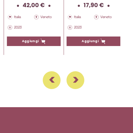
42,00
€
17,90
€
ezzo
tuale
Italia
Veneto
Italia
Veneto
2023
2023
80 €.
Aggiungi
Aggiungi