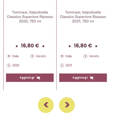
e
Tommasi, Valpolicella
Tommasi, Valpolicella
Classico Superiore Ripasso
Classico Superiore Ripasso
2022, 750 ml
2021, 750 ml
16,80
€
16,80
€
ezzo
tuale
Italia
Veneto
Italia
Veneto
2022
2021
90 €.
Aggiungi
Aggiungi