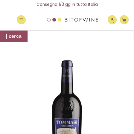
Salta
Spedizione Gratuita oltre 69 €
Consegna 1/3 gg in tutta Italia
Newsletter = 5% di Sconto!
ai
contenuti
Cerca:
| cerca