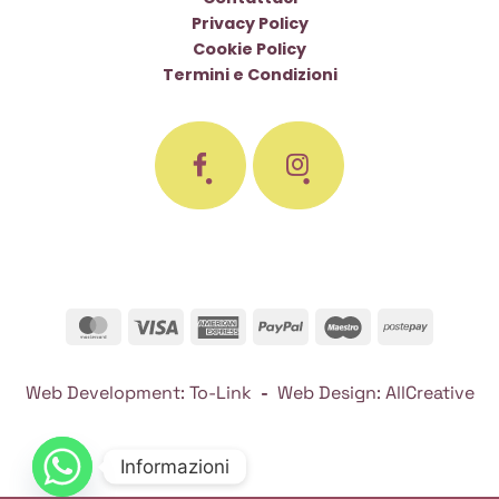
Privacy Policy
Cookie Policy
Termini e Condizioni
MasterCard
Visa
American
PayPal
Maestro
Postepa
Express
Web Development:
To-Link
-
Web Design:
AllCreative
Informazioni